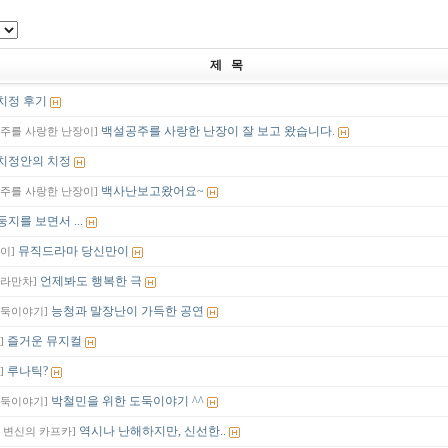
제 목
치정 후기
백설공주를 사랑한 난장이 잘 보고 왔습니다.
주를 사랑한 난장이]
치정안의 치정
백사난보고왔어요~
주를 사랑한 난장이]
둥지를 보면서 ...
뮤직드라마 당신만이
이]
언제봐도 행복한 극
라만차]
능청과 말장난이 가득한 공연
도둑이야기]
즐거운 뮤지컬
]
루나틱?
]
박철민을 위한 도둑이야기 ^^
도둑이야기]
역시나 난해하지만, 신선한..
 변신의 카프카]