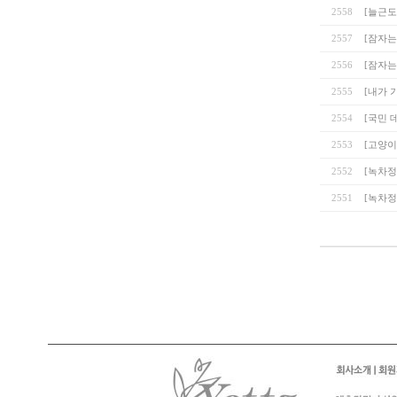
2558
[늘근
2557
[잠자는
2556
[잠자는
2555
[내가 
2554
[국민 
2553
[고양이
2552
[녹차정
2551
[녹차정