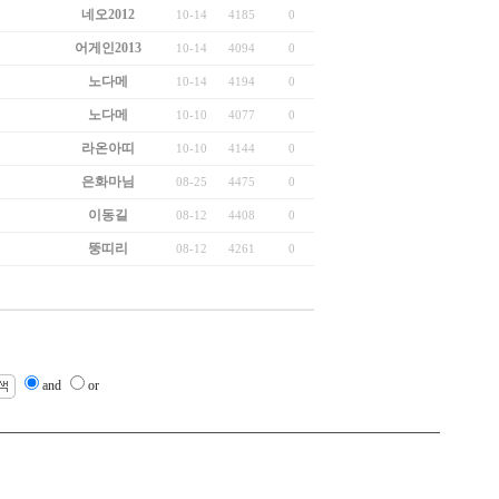
네오2012
10-14
4185
0
어게인2013
10-14
4094
0
노다메
10-14
4194
0
노다메
10-10
4077
0
라온아띠
10-10
4144
0
은화마님
08-25
4475
0
이동길
08-12
4408
0
뚱띠리
08-12
4261
0
and
or