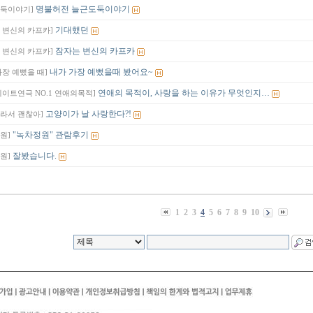
명불허전 늘근도둑이야기
도둑이야기]
기대했던
 변신의 카프카]
잠자는 변신의 카프카
 변신의 카프카]
내가 가장 예뻤을때 봤어요~
가장 예뻤을 때]
연애의 목적이, 사랑을 하는 이유가 무엇인지…
데이트연극 NO.1 연애의목적]
고양이가 날 사랑한다?!
라서 괜찮아]
"녹차정원" 관람후기
원]
잘봤습니다.
원]
1
2
3
4
5
6
7
8
9
10