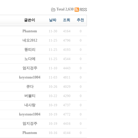
Total 2,630
글쓴이
날짜
조회
추천
Phantom
11-30
4164
0
네오2012
11-25
4796
0
뚱띠리
11-25
4193
0
노다메
11-25
4544
0
엄지겅주
11-10
4443
0
keystone1004
11-03
4811
0
큐다
10-26
4029
0
버블티
10-22
4290
0
내사랑
10-19
4737
0
keystone1004
10-19
4772
0
엄지겅주
10-19
4416
0
Phantom
10-16
4144
0