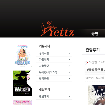
작성일 : 15-11
[백설공주를 
글쓴이 :
노다메