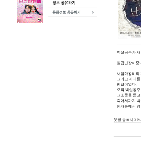
백설공주가 새
일곱난장이중에
새엄마왕비의 
그리고 사과를
반달이였다.
오직 백설공주
그소문을 듣고
죽어서까지 백
안개숲에서 영
댓글 등록시 2 P