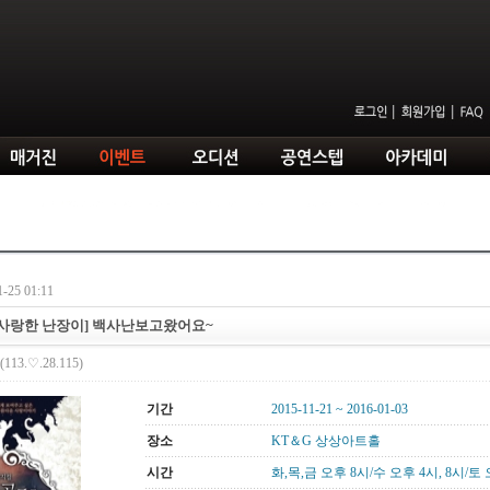
-25 01:11
사랑한 난장이] 백사난보고왔어요~
(113.♡.28.115)
기간
2015-11-21 ~ 2016-01-03
장소
KT＆G 상상아트홀
시간
화,목,금 오후 8시/수 오후 4시, 8시/토