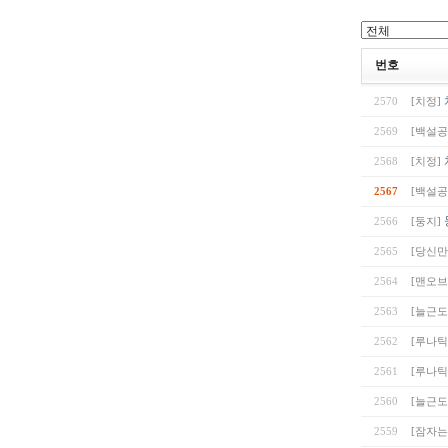
번호
2570
[치정]
2569
[백설공
2568
[치정]
2567
[백설공
2566
[둥지]
2565
[당신만
2564
[맨오브
2563
[늘근
2562
[루나틱
2561
[루나틱
2560
[늘근
2559
[잠자는