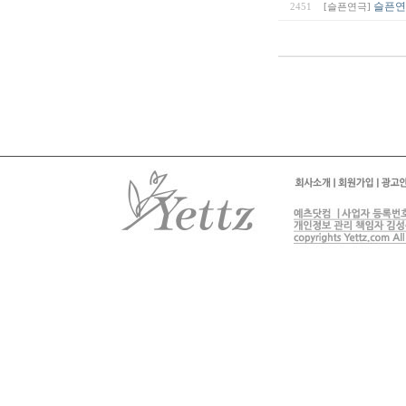
슬픈연
2451
[슬픈연극]