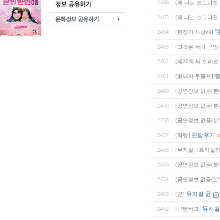
2466
[왜 나는 조그마한
2465
[왜 나는 조그마한
"
2464
[현정아 사랑해]
2463
[그것은 목탁 구멍
2462
[제20회 씨 트리
황
2461
[황태자 루돌프]
2460
[공연정보 없음(분류
2459
[공연정보 없음(분류
2458
[공연정보 없음(분류
관람후기
2457
[화랑]
(
2456
[뮤지컬〈프리실라〉Musi
2455
[공연정보 없음(분류
2454
[공연정보 없음(분류
뮤지컬 균
2453
[균]
뮤지컬
2452
[구텐버그]