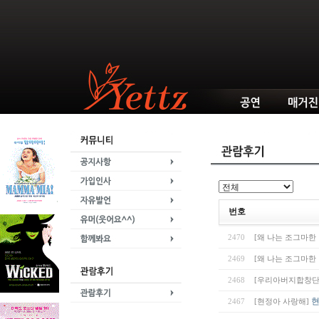
번호
2470
[왜 나는 조그마한
2469
[왜 나는 조그마한
2468
[우리아버지합창단 
현
2467
[현정아 사랑해]