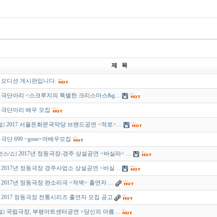
제 목
오디션 게시판입니다.
극단아리 <스크루지의 특별한 크리스마스&g…
극단아리 배우 모집
2017 서울돈화문국악당 브랜드공연 <적로>…
컬
]
극단 699 <gone>여배우모집
2017년 정동극장-경주 상설공연 <바실라> …
먼스/쇼
]
2017년 정동극장 경주사업소 상설공연 <바실…
2017년 정동극장 판소리극 <적벽> 출연자 …
2017 정동극장 전통시리즈 출연자 모집 공고
국립극장, 부평아트센터공연 <당신의 아름…
컬
]