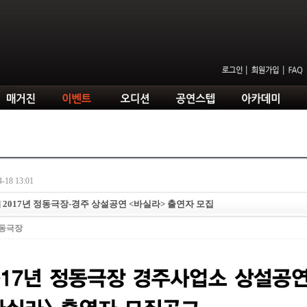
-18 13:01
] 2017년 정동극장-경주 상설공연 <바실라> 출연자 모집
동극장