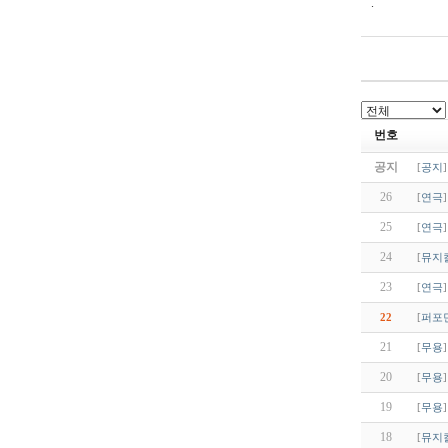
.
번호
공지
[
공지
]
26
[
연극
]
25
[
연극
]
24
[
뮤지
23
[
연극
]
22
[
퍼포
21
[
무용
]
20
[
무용
]
19
[
무용
]
18
[
뮤지