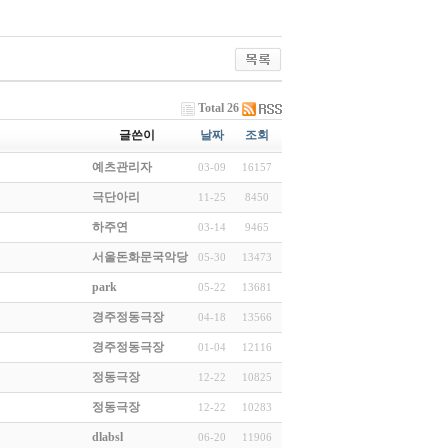
Total 26
글쓴이
날짜
조회
예츠관리자
03-09
16157
극단아리
11-25
8450
하주연
03-14
9465
서울돈화문국악당
05-30
13473
park
05-22
13681
경주정동극장
04-18
13566
경주정동극장
01-04
12116
정동극장
12-22
10825
정동극장
12-22
10283
dlabsl
06-20
11906