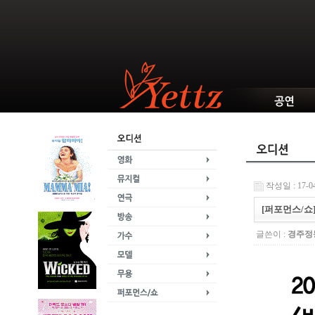
작성일 : 17-04
[퍼포먼스/쇼
글쓴이 :
경주정