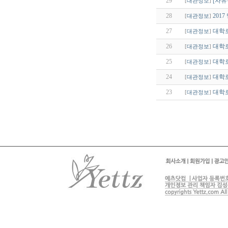
29
[자
[
대관정보
]
28
201
[
대관정보
]
27
대학로
[
대관정보
]
26
대학로
[
대관정보
]
25
대학로
[
대관정보
]
24
대학
[
대관정보
]
23
대학
[
대관정보
]