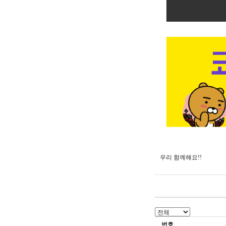
우리 함께해요!!
번호