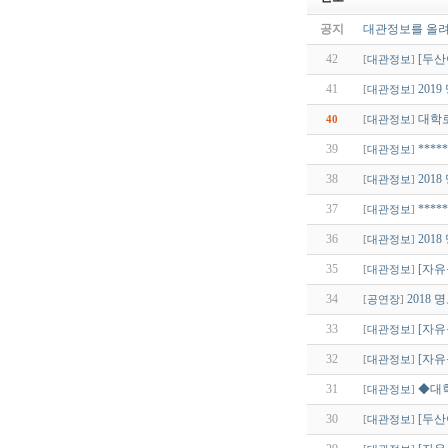
공지
대관정보를 올려
42
[두산
[
대관정보
]
41
201
[
대관정보
]
대학로
40
[
대관정보
]
39
***
[
대관정보
]
38
201
[
대관정보
]
37
***
[
대관정보
]
36
201
[
대관정보
]
35
[자유
[
대관정보
]
34
2018
[
공연장
]
33
[자유
[
대관정보
]
32
[자
[
대관정보
]
31
◆대학
[
대관정보
]
30
[두산
[
대관정보
]