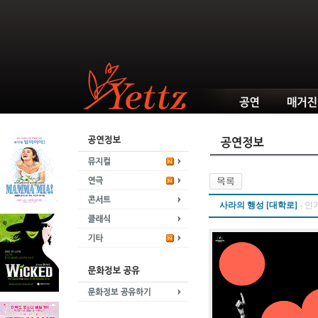
사라의 행성 [대학로]
-
인기