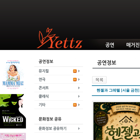
헨젤과 그레텔 [서울 금천]