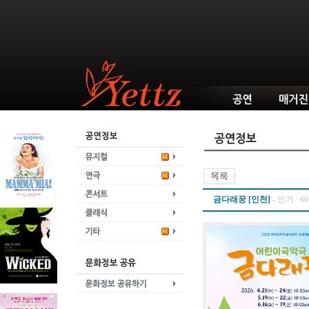
금다래꿍 [인천]
-
인기 :
6