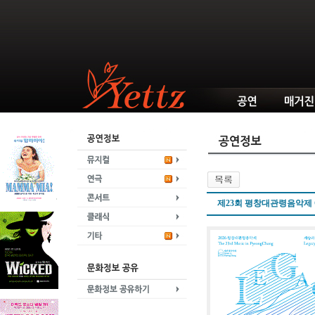
제23회 평창대관령음악제 Conce