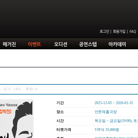
]
-
인기 :
추천
:
1455
0
기간
2025-12-05 ~ 2026-01-31
장소
안똔체홉극장
시간
목요일 ~ 금요일(19:00), 토요
티켓가격
VIP석 35,000원