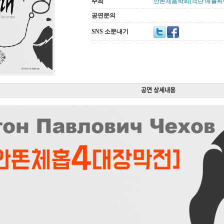
주최
안똔체홉학회(극단 애플씨
공연문의
SNS 소문내기
공연 상세내용