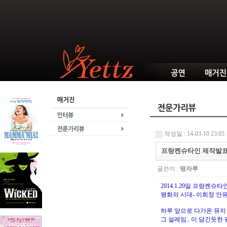
작성일 : 14-03-10 23:05
프랑켄슈타인 제작발표
글쓴이 :
떵자루
2014.1.20일 프랑켄슈
평화의 시대- 이희정 안
하루 앞으로 다가온 뮤지
그 설레임.. 이 담긴듯한 