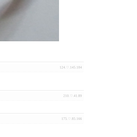
124.♡.145.184
210.♡.41.89
175.♡.85.166