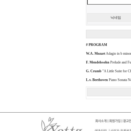
닉네임
# PROGRAM
W.A. Mozart
Adagio in b minor
F. Mendelssohn
Prelude and Fu
G. Crumb
"A Little Suite for 
L.v. Beethoven
Piano Sonata No