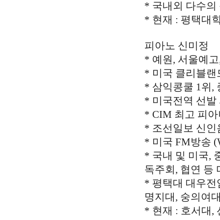
* 국내외 다수의
* 현재 : 평택
피아노 신미정
* 예원, 서울예
* 미국 클리블랜
* 삼익콩쿨 1위
* 미국전역 선
* CIM 최고 피아니
* 조선일보 신
* 미국 FM방송 (
* 국내 및 미국,
독주회, 협연 등
* 평택대 대우전
명지대, 숭의여
* 현재 : 호서대