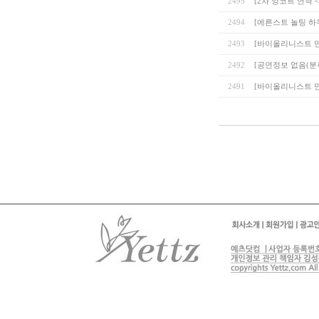
2495
[2차 앙코르 연극 
2494
[에른스트 놀팅 하
2493
[바이올리니스트 민유경의
2492
[공연정보 없음(분류
2491
[바이올리니스트 민유경의