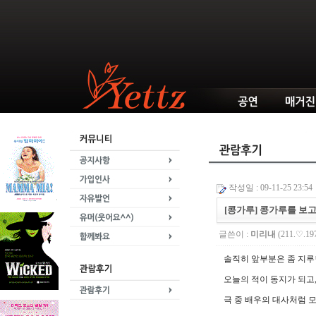
작성일 : 09-11-25 23:54
[콩가루] 콩가루를 보
글쓴이 :
미리내
(211.♡.197
솔직히 앞부분은 좀 지루
오늘의 적이 동지가 되고,
극 중 배우의 대사처럼 