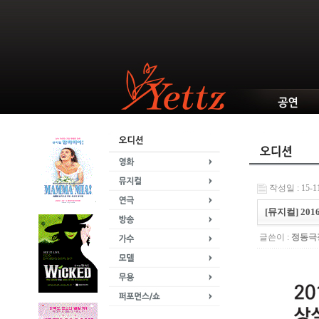
작성일 : 15-11
[뮤지컬] 2
글쓴이 :
정동극