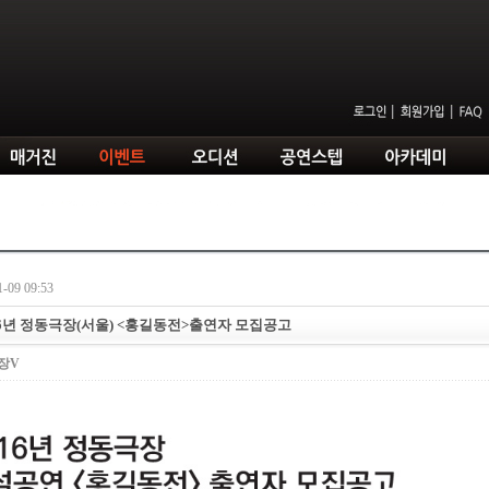
-09 09:53
016년 정동극장(서울) <홍길동전>출연자 모집공고
장V