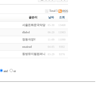
Total 5
글쓴이
날짜
조회
서울돈화문국악당
05-30
13468
dlabsl
06-20
11903
정동극장V
11-09
11090
onairad
04-05
9302
동방뮤지컬컴퍼니
03-29
9376
and
or