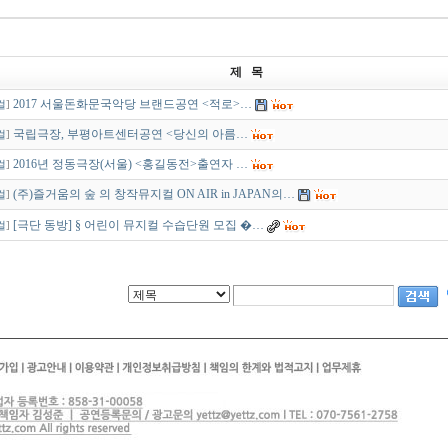
제 목
2017 서울돈화문국악당 브랜드공연 <적로>…
컬
]
국립극장, 부평아트센터공연 <당신의 아름…
컬
]
2016년 정동극장(서울) <홍길동전>출연자 …
컬
]
(주)즐거움의 숲 의 창작뮤지컬 ON AIR in JAPAN의…
컬
]
[극단 동방] § 어린이 뮤지컬 수습단원 모집 �…
컬
]